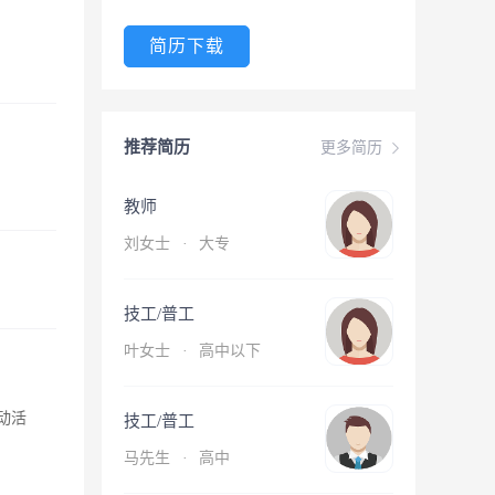
简历下载
推荐简历
更多简历
教师
刘女士
·
大专
技工/普工
叶女士
·
高中以下
动活
技工/普工
马先生
·
高中