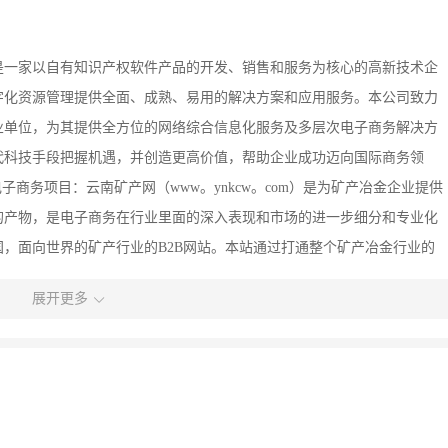
是一家以自有知识产权软件产品的开发、销售和服务为核心的高新技术企
字化资源管理提供全面、成熟、易用的解决方案和应用服务。本公司致力
业单位，为其提供全方位的网络综合信息化服务及多层次电子商务解决方
代科技手段把握机遇，并创造更高价值，帮助企业成功迈向国际商务领
商务项目：云南矿产网（www。ynkcw。com）是为矿产冶金企业提供
的产物，是电子商务在行业里面的深入表现和市场的进一步细分和专业化
，面向世界的矿产行业的B2B网站。本站通过打通整个矿产冶金行业的
资平台、矿冶行业咨询服务平台和专业媒体宣传平台。云南矿产网以一个
展开更多
通过打通整个矿产冶金行业的产业链，减少中间环节，降低成本，提高效
建立一个矿产冶金行业综合性的新型电子商务平台。