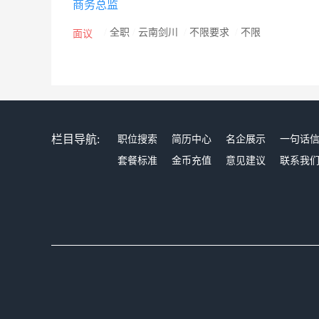
商务总监
/
全职
/
云南剑川
/
不限要求
/
不限
面议
栏目导航:
职位搜索
简历中心
名企展示
一句话
套餐标准
金币充值
意见建议
联系我