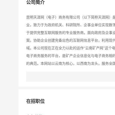
公司简介
昆明天涯网（电子）商务有限公司（以下简称天涯网）
业，致力于为政府机关、科研院所、企事业单位实现数
于提供完整互联网服务的专业服务商。面向政府及企事
案。协助企业创建完备出色的互联网信息平台，利用现
域。本公司现在正在全力以赴的运作“云南矿产网”这个电子
电子商务服务的平台，是矿产企业信息化与电子商务相
的典范。本网站以云南为核心，以西南为龙头，服务全国
产业链，将建成信息资源平台、商务贸易平台、招商投
整合者的姿态，充分利用网络技术和先进的市场理念，
率，实现政府、投资者、企业、商家的共赢局面，从而
在招职位